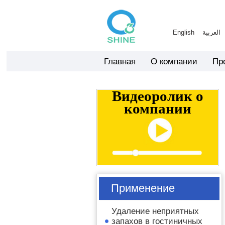
English
العربية
Главная
О компании
Пр
Видеоролик о
компании
Применение
Удаление неприятных
запахов в гостиничных